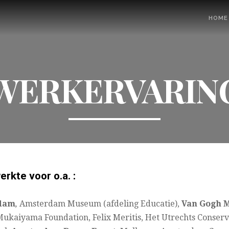
HOME
WERKERVARIN
rkte voor o.a. :
dam
,
Amsterdam Museum (afdeling Educatie),
Van Gogh 
Mukaiyama Foundation, Felix Meritis, Het Utrechts Conser