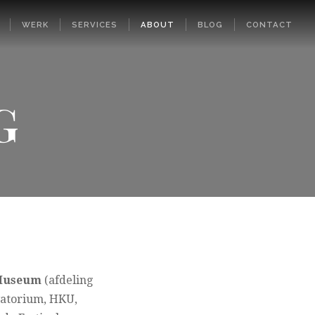
WERK
SERVICES
ABOUT
BLOG
CONTACT
G
Museum
(afdeling
vatorium, HKU,