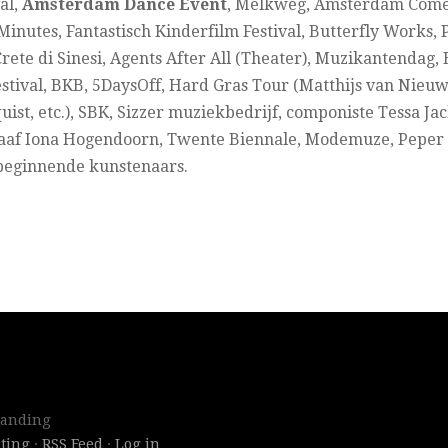
al,
Amsterdam Dance Event
, Melkweg, Amsterdam Comed
inutes, Fantastisch Kinderfilm Festival, Butterfly Works,
 Crete di Sinesi, Agents After All (Theater), Muzikantendag
tival, BKB, 5DaysOff, Hard Gras Tour (Matthijs van Nieu
ist, etc.), SBK, Sizzer muziekbedrijf, componiste Tessa Ja
raaf Iona Hogendoorn, Twente Biennale, Modemuze, Peper 
 beginnende kunstenaars.
randing
ting
·
RSS Feed
·
Log in