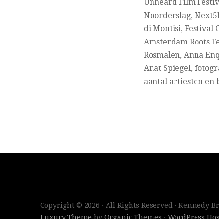
Unheard Film Festiv
Noorderslag, Next5M
di Montisi, Festival
Amsterdam Roots Fes
Rosmalen, Anna Enqu
Anat Spiegel, fotog
aantal artiesten en
Copyright © 2026 · All Rights Reserved · Kennedy B
Luxury Theme
by
Organic Themes
·
WordPress Hos