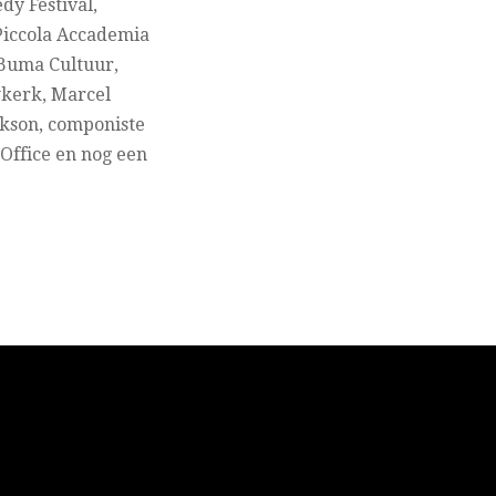
y Festival,
 Piccola Accademia
, Buma Cultuur,
wkerk, Marcel
ckson, componiste
Office en nog een